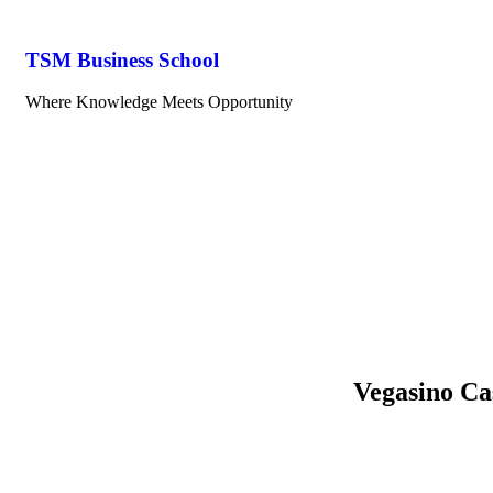
TSM Business School
Where Knowledge Meets Opportunity
Vegasino Ca