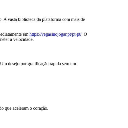
. A vasta biblioteca da plataforma com mais de
imediatamente em
https://vegasinojogar.pt/pt-pt/
. O
meter a velocidade.
 Um desejo por gratificação rápida sem um
do que aceleram o coração.