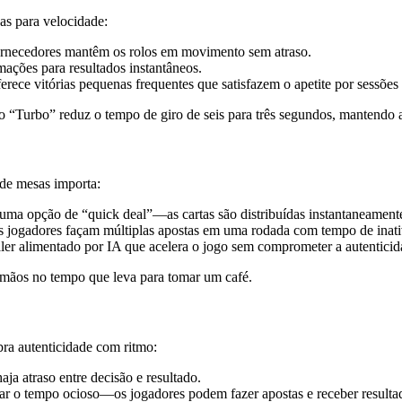
as para velocidade:
fornecedores mantêm os rolos em movimento sem atraso.
ações para resultados instantâneos.
ferece vitórias pequenas frequentes que satisfazem o apetite por sessões 
“Turbo” reduz o tempo de giro de seis para três segundos, mantendo 
 de mesas importa:
ma opção de “quick deal”—as cartas são distribuídas instantaneamente
 jogadores façam múltiplas apostas em uma rodada com tempo de inat
ler alimentado por IA que acelera o jogo sem comprometer a autenticid
 mãos no tempo que leva para tomar um café.
bra autenticidade com ritmo:
ja atraso entre decisão e resultado.
izar o tempo ocioso—os jogadores podem fazer apostas e receber resul