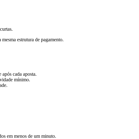
curtas.
a mesma estrutura de pagamento.
 após cada aposta.
ividade mínimo.
ade.
tados em menos de um minuto.