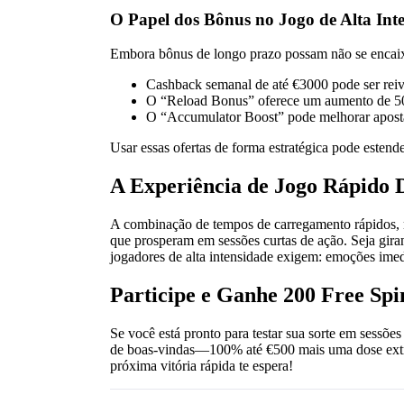
O Papel dos Bônus no Jogo de Alta Int
Embora bônus de longo prazo possam não se encaixa
Cashback semanal de até €3000 pode ser reiv
O “Reload Bonus” oferece um aumento de 50
O “Accumulator Boost” pode melhorar apostas
Usar essas ofertas de forma estratégica pode esten
A Experiência de Jogo Rápido D
A combinação de tempos de carregamento rápidos, m
que prosperam em sessões curtas de ação. Seja gira
jogadores de alta intensidade exigem: emoções imedi
Participe e Ganhe 200 Free Spi
Se você está pronto para testar sua sorte em sessõ
de boas-vindas—100% até €500 mais uma dose extra
próxima vitória rápida te espera!